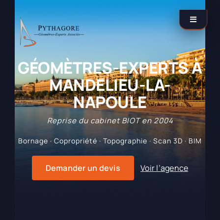
Passer
au
Toggle
contenu
Navigati
Catégories
GÉOMÈTRES-EXPERTS À
MANDELIEU-LA-
Nos agences
NAPOULE
Reprise du cabinet BIOT en 2004
Contactez-nous !
Bornage · Copropriété · Topographie · Scan 3D · BIM
LinkedIn
Demander un devis
Voir l’agence