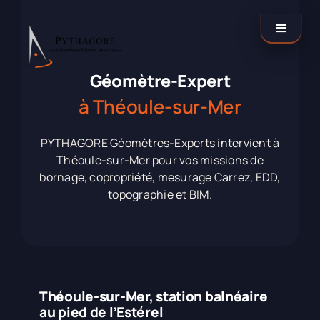
Passer
au
Toggle
contenu
Navigati
Catégories
Géomètre-Expert
à Théoule-sur-Mer
Nos agences
PYTHAGORE Géomètres-Experts intervient à
Théoule-sur-Mer pour vos missions de
Contactez-nous !
bornage, copropriété, mesurage Carrez, EDD,
topographie et BIM.
LinkedIn
Théoule-sur-Mer, station balnéaire
au pied de l’Estérel