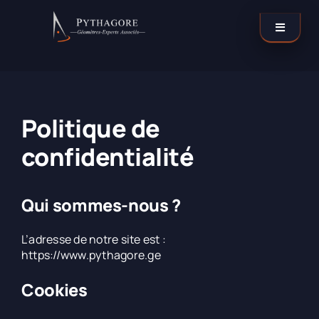
Passer
au
Toggle
contenu
Navigati
Catégories
Politique de
Nos agences
confidentialité
Contactez-nous !
Qui sommes-nous ?
LinkedIn
L’adresse de notre site est :
https://www.pythagore.ge
Cookies