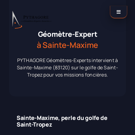
Passer
au
Toggle
contenu
Navigati
Catégories
Géomètre-Expert
à Sainte-Maxime
Nos agences
PYTHAGORE Géomètres-Experts intervient à
Sainte-Maxime (83120) sur le golfe de Saint-
Contactez-nous !
Tropez pour vos missions foncières.
LinkedIn
Sainte-Maxime, perle du golfe de
Saint-Tropez