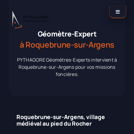
Passer
au
Toggle
contenu
Navigati
Catégories
Géomètre-Expert
à Roquebrune-sur-Argens
Nos agences
PYTHAGORE Géomètres-Experts intervient à
Roquebrune-sur-Argens pour vos missions
Contactez-nous !
foncières.
LinkedIn
Roquebrune-sur-Argens, village
médiéval au pied du Rocher