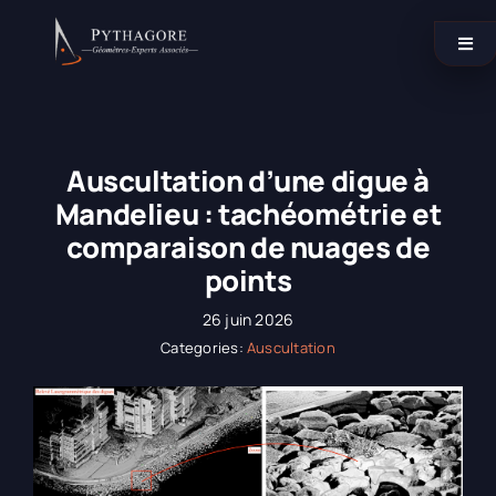
Passer
au
Togg
contenu
Navi
Catégories
Auscultation d’une digue à
Nos agences
Mandelieu : tachéométrie et
comparaison de nuages de
points
Contactez-nous !
26 juin 2026
Categories:
Auscultation
LinkedIn