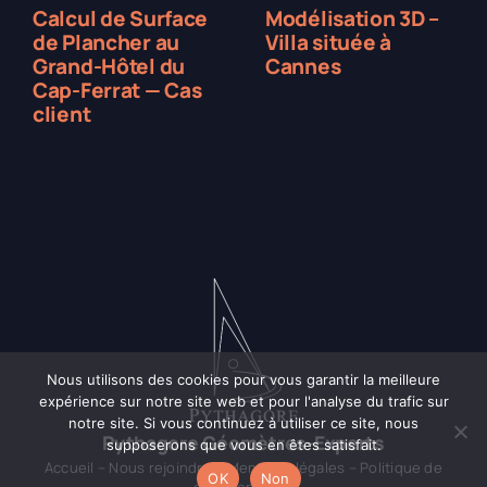
Calcul de Surface
Modélisation 3D –
de Plancher au
Villa située à
Grand-Hôtel du
Cannes
Cap-Ferrat — Cas
client
Nous utilisons des cookies pour vous garantir la meilleure
expérience sur notre site web et pour l'analyse du trafic sur
notre site. Si vous continuez à utiliser ce site, nous
Pythagore Géomètres-Experts
supposerons que vous en êtes satisfait.
Accueil
–
Nous rejoindre
–
Mentions légales
–
Politique de
OK
Non
confidentialité