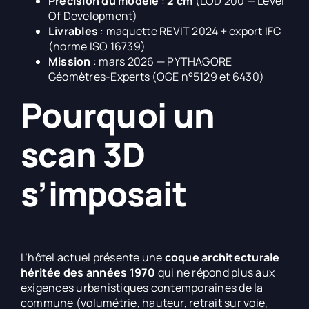
Précision du modèle
:
2 cm
(LOD 200 — Level
Of Development)
Livrables
: maquette REVIT 2024 + export IFC
(norme ISO 16739)
Mission
: mars 2026 — PYTHAGORE
Géomètres-Experts (OGE n°5129 et 6430)
Pourquoi un
scan 3D
s’imposait
L’hôtel actuel présente une
coque architecturale
héritée des années 1970
qui ne répond plus aux
exigences urbanistiques contemporaines de la
commune (volumétrie, hauteur, retrait sur voie,