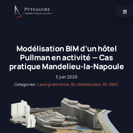
Passer
au
Togg
contenu
Navi
Catégories
Modélisation BIM d’un hôtel
Nos agences
Pullman en activité — Cas
pratique Mandelieu-la-Napoule
Contactez-nous !
3 juin 2026
Categories:
Lasergrammétrie 3D
,
Modélisation 3D (BIM)
LinkedIn