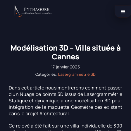
Passer
au
Togg
contenu
Navi
Catégories
Modélisation 3D – Villa située à
Nos agences
Cannes
17 janvier 2025
Contactez-nous !
Categories:
Lasergrammétrie 3D
Dans cet article nous montrerons comment passer
d’un Nuage de points 3D issus de Lasergrammétrie
LinkedIn
Statique et dynamique à une modélisation 3D pour
intégration de la maquette Géomètre des existant
dans le projet Architectural.
Ce relevé a été fait sur une villa individuelle de 300