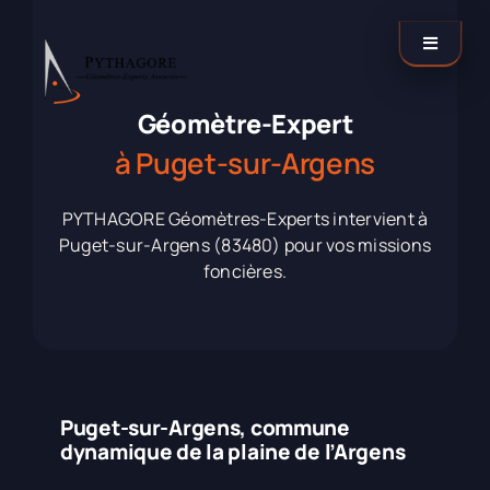
Passer
au
Toggle
contenu
Navigati
Catégories
Géomètre-Expert
à Puget-sur-Argens
Nos agences
PYTHAGORE Géomètres-Experts intervient à
Puget-sur-Argens (83480) pour vos missions
Contactez-nous !
foncières.
LinkedIn
Puget-sur-Argens, commune
dynamique de la plaine de l’Argens