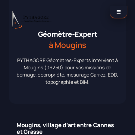
Passer
au
Toggle
contenu
Navigati
Catégories
Géomètre-Expert
à Mougins
Nos agences
PYTHAGORE Géomètres-Experts intervient à
Mougins (06250) pour vos missions de
Contactez-nous !
bornage, copropriété, mesurage Carrez, EDD,
topographie et BIM.
LinkedIn
Mougins, village d’art entre Cannes
et Grasse