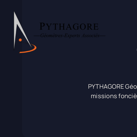
Passer
au
contenu
PYTHAGORE Géomè
missions fonciè