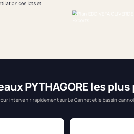
ilation des lots et
eaux PYTHAGORE les plus
our intervenir rapidement sur Le Cannet et le bassin canno