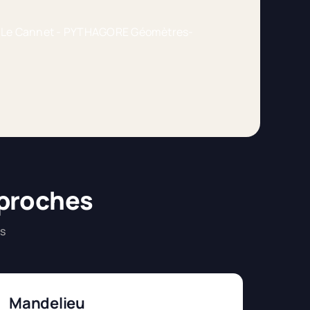
 proches
is
Mandelieu