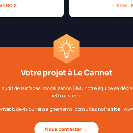
 CANNOIS
~ 8 KM ·
Votre projet à Le Cannet
 audit de surfaces, modélisation BIM : notre équipe se dép
48 h ouvrées.
ontact
, devis ou renseignements, consultez notre
site
: www
Nous contacter →