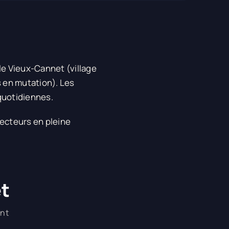
le Vieux-Cannet (village
 en mutation). Les
quotidiennes.
ecteurs en pleine
et
ent