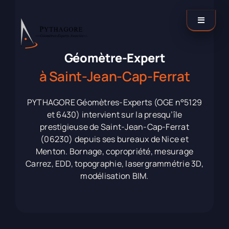
Passer
au
Toggle
contenu
Navigati
Catégories
Géomètre-Expert
à Saint-Jean-Cap-Ferrat
Nos agences
PYTHAGORE Géomètres-Experts (OGE n°5129
et 6430) intervient sur la presqu’île
Contactez-nous !
prestigieuse de Saint-Jean-Cap-Ferrat
(06230) depuis ses bureaux de Nice et
Menton. Bornage, copropriété, mesurage
Carrez, EDD, topographie, lasergrammétrie 3D,
LinkedIn
modélisation BIM.