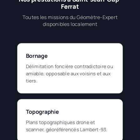
Ferrat
Toutes les missions du Géomètre-Expert
disponibles localement
Bornage
Délimitation foncière contradictoire ou
amiable, opposable aux voisins et aux
tiers.
Topographie
Plans topographiques drone et
scanner, géoréférencés Lambert-93.