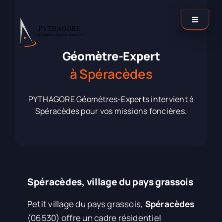
Passer
au
Toggle
contenu
Navigati
Catégories
Géomètre-Expert
à Spéracèdes
Nos agences
PYTHAGORE Géomètres-Experts intervient à
Spéracèdes pour vos missions foncières.
Contactez-nous !
LinkedIn
Spéracèdes, village du pays grassois
Petit village du pays grassois,
Spéracèdes
(06530) offre un cadre résidentiel