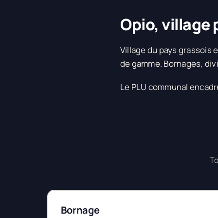
Opio, village 
Village du pays grassois e
de gamme. Bornages, divi
Le PLU communal encadre 
To
Bornage