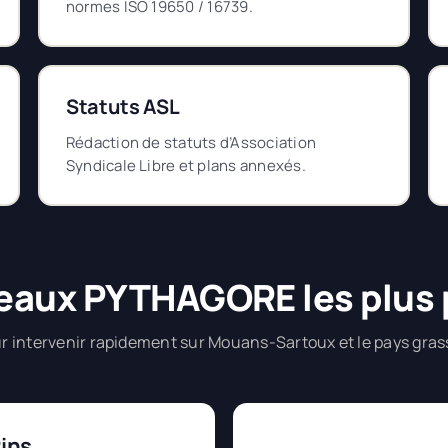
normes ISO 19650 / 16739.
Statuts ASL
Rédaction de statuts d’Association
Syndicale Libre et plans annexés.
eaux PYTHAGORE les plus
r intervenir rapidement sur Mouans-Sartoux et le pays gras
ins