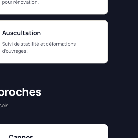
pour rénovation.
Auscultation
Suivi de stabilité et déformations
d’ouvrages.
 proches
sois
Cannes