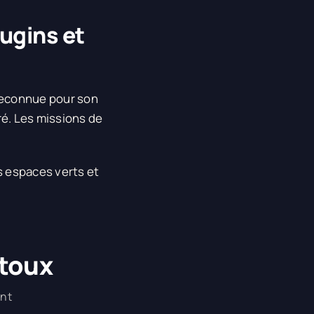
ugins et
reconnue pour son
é. Les missions de
s espaces verts et
rtoux
ent