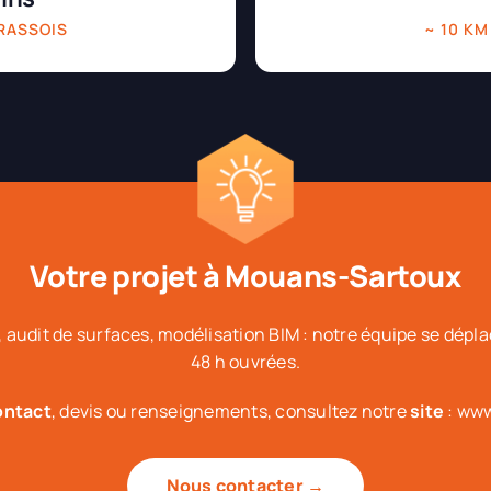
GRASSOIS
~ 10 KM
Votre projet à Mouans-Sartoux
 audit de surfaces, modélisation BIM : notre équipe se dép
48 h ouvrées.
ontact
, devis ou renseignements, consultez notre
site
: www
Nous contacter →