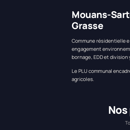
Mouans-Sarto
Grasse
Commune résidentielle e
engagement environnement
bornage, EDD et division 
Le PLU communal encadre 
agricoles.
Nos 
To