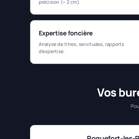
précision (~ 2 cm).
Expertise foncière
Analyse de titres, servitudes, rapports
d’expertise.
Vos bur
Pou
Roquefort-les-P