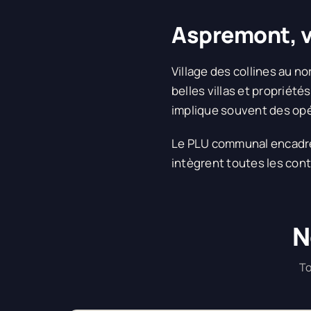
Aspremont, v
Village des collines au no
belles villas et propriét
implique souvent des opé
Le PLU communal encadre l
intègrent toutes les cont
N
To