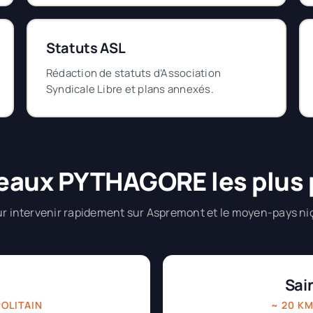
Statuts ASL
Rédaction de statuts d’Association
Syndicale Libre et plans annexés.
eaux PYTHAGORE les plus
r intervenir rapidement sur Aspremont et le moyen-pays ni
Sai
POLITAIN
~ 20 KM