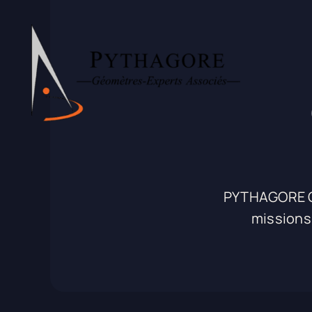
Passer
au
contenu
PYTHAGORE Gé
missions