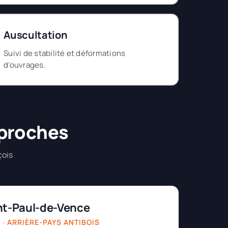
Auscultation
Suivi de stabilité et déformations
d’ouvrages.
 proches
çois
nt-Paul-de-Vence
 · ARRIÈRE-PAYS ANTIBOIS