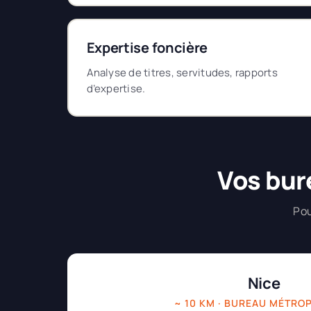
Expertise foncière
Analyse de titres, servitudes, rapports
d’expertise.
Vos bur
Pou
Nice
~ 10 KM · BUREAU MÉTRO